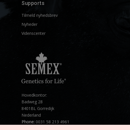
Supports
Tilmeld nyhedsbrev
Nyheder
Videnscenter
Hovedkontor:
Badweg 28
8401BL Gorredijk
Nederland
Phone:
0031 58 213 4961
Mail:
info@semex.net