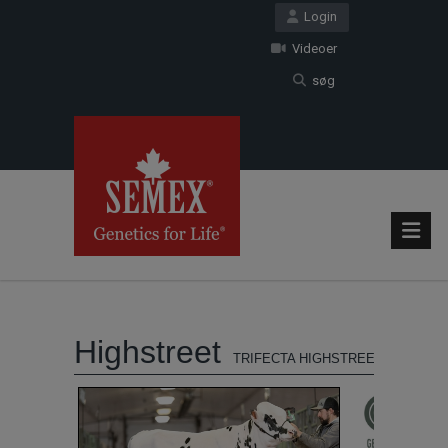
Login
Videoer
søg