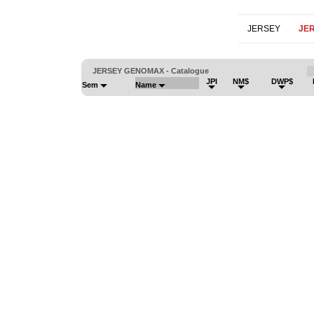
JERSEY
JE
JERSEY GENOMAX - Catalogue
JPI
NM$
DWP$
Sem
Name