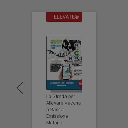
ELEVATE®
SEMEX
&
EFFICIENZA
METANO
La Strada per
Allevare Vacche
Q & A
a Bassa
Intr
Emissione
una 
Metano
DOWNLOAD
Gene