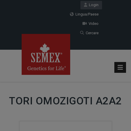
Login
Lingua/Paese
Video
Cercare
TORI OMOZIGOTI A2A2