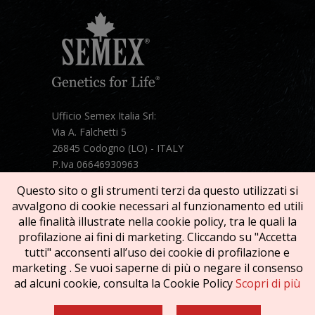
Ufficio Semex Italia Srl:
Via A. Falchetti 5
26845 Codogno (LO) - ITALY
P.Iva 06646930963
Telefono:
+39 331 1821086
Questo sito o gli strumenti terzi da questo utilizzati si
Mail:
semex@semexitalia.it
avvalgono di cookie necessari al funzionamento ed utili
Guarda la mappa
alle finalità illustrate nella cookie policy, tra le quali la
profilazione ai fini di marketing. Cliccando su "Accetta
tutti" acconsenti all’uso dei cookie di profilazione e
marketing . Se vuoi saperne di più o negare il consenso
ad alcuni cookie, consulta la Cookie Policy
Scopri di più
Copyright © 2026 SEMEX. Tutti i diritti riservati