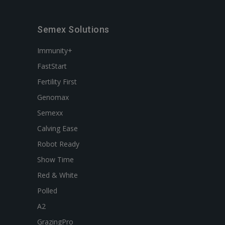
Semex Solutions
Immunity+
FastStart
Fertility First
Genomax
Semexx
Calving Ease
Robot Ready
Show Time
Red & White
Polled
A2
GrazingPro