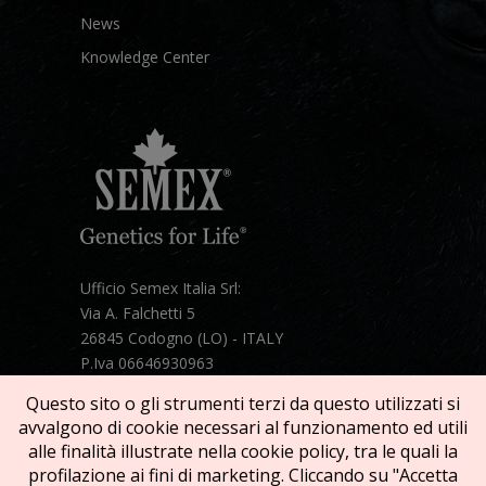
News
Knowledge Center
Ufficio Semex Italia Srl:
Via A. Falchetti 5
26845 Codogno (LO) - ITALY
P.Iva 06646930963
Telefono:
+39 331 1821086
Questo sito o gli strumenti terzi da questo utilizzati si
Mail:
semex@semexitalia.it
avvalgono di cookie necessari al funzionamento ed utili
Guarda la mappa
alle finalità illustrate nella cookie policy, tra le quali la
profilazione ai fini di marketing. Cliccando su "Accetta