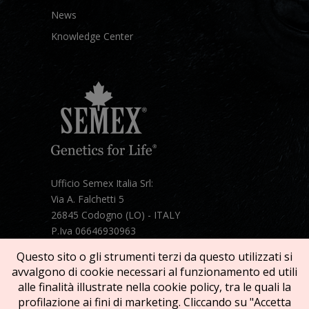
News
Knowledge Center
Ufficio Semex Italia Srl:
Via A. Falchetti 5
26845 Codogno (LO) - ITALY
P.Iva 06646930963
Telefono:
+39 331 1821086
Questo sito o gli strumenti terzi da questo utilizzati si
Mail:
semex@semexitalia.it
avvalgono di cookie necessari al funzionamento ed utili
Guarda la mappa
alle finalità illustrate nella cookie policy, tra le quali la
profilazione ai fini di marketing. Cliccando su "Accetta