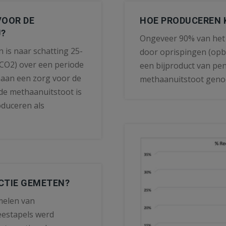
VOOR DE
HOE PRODUCEREN 
J?
Ongeveer 90% van het
is naar schatting 25-
door oprispingen (opb
(CO2) over een periode
een bijproduct van pe
haan een zorg voor de
methaanuitstoot gen
jde methaanuitstoot is
duceren als
CTIE GEMETEN?
melen van
estapels werd