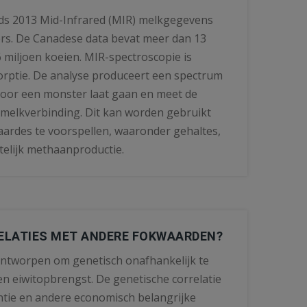
nds 2013 Mid-Infrared (MIR) melkgegevens
ers. De Canadese data bevat meer dan 13
6 miljoen koeien. MIR-spectroscopie is
orptie. De analyse produceert een spectrum
 door een monster laat gaan en meet de
 melkverbinding. Dit kan worden gebruikt
aardes te voorspellen, waaronder gehaltes,
telijk methaanproductie.
RELATIES MET ANDERE FOKWAARDEN?
 ontworpen om genetisch onafhankelijk te
 en eiwitopbrengst. De genetische correlatie
ntie en andere economisch belangrijke