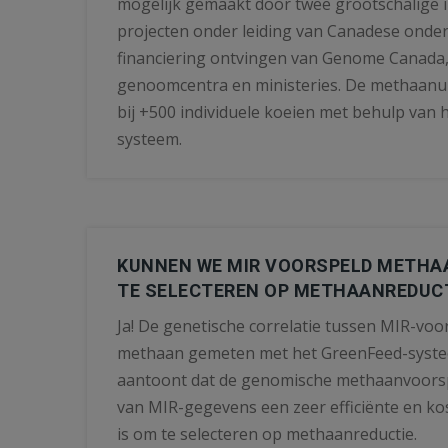
mogelijk gemaakt door twee grootschalige i
projecten onder leiding van Canadese onde
financiering ontvingen van Genome Canada, 
genoomcentra en ministeries. De methaanu
bij +500 individuele koeien met behulp van
systeem.
KUNNEN WE MIR VOORSPELD METHA
TE SELECTEREN OP METHAANREDUC
Ja! De genetische correlatie tussen MIR-vo
methaan gemeten met het GreenFeed-systee
aantoont dat de genomische methaanvoors
van MIR-gegevens een zeer efficiënte en ko
is om te selecteren op methaanreductie.