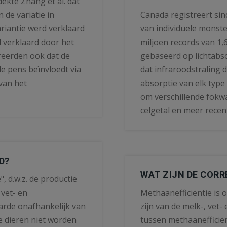
ekte Zhang et al. dat
de variatie in
Canada registreert si
riantie werd verklaard
van individuele monst
d verklaard door het
miljoen records van 1,
eerden ook dat de
gebaseerd op lichtabs
e pens beïnvloedt via
dat infraroodstraling
van het
absorptie van elk type
om verschillende fokw
celgetal en meer recen
D?
WAT ZIJN DE COR
", d.w.z. de productie
 vet- en
Methaanefficiëntie is
arde onafhankelijk van
zijn van de melk-, vet-
te dieren niet worden
tussen methaanefficië