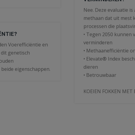
Nee. Deze evaluatie is
methaan dat uit mest k
processen die plaatsvi
ËNTIE?
• Tegen 2050 kunnen v
verminderen
en Voerefficiëntie en
• Methaanefficiëntie 
 dit genetisch
• Elevate® Index besch
zouden
dieren
p beide eigenschappen.
• Betrouwbaar
KOEIEN FOKKEN MET