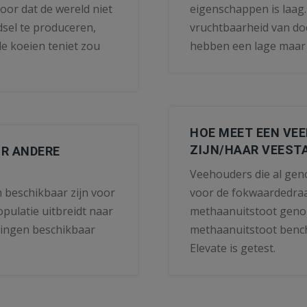
voor dat de wereld niet
eigenschappen is laag.
sel te produceren,
vruchtbaarheid van doc
e koeien teniet zou
hebben een lage maar g
HOE MEET EEN VE
ZIJN/HAAR VEEST
OR ANDERE
Veehouders die al gen
n beschikbaar zijn voor
voor de fokwaardedraai
pulatie uitbreidt naar
methaanuitstoot geno
jkingen beschikbaar
methaanuitstoot bench
Elevate is getest.