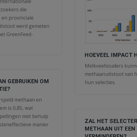
nternationale
rzoekers die
en provinciale
itstoot werd gemeten
 het GreenFeed-
HOEVEEL IMPACT H
Melkveehouders kunne
methaanuitstoot van h
AN GEBRUIKEN OM
hun selecties.
TIE?
orspeld methaan en
m is 0,85, wat
pellingen met behulp
ZAL HET SELECTER
steneffectieve manier
METHAAN UIT EEN
VERMINDEREN?