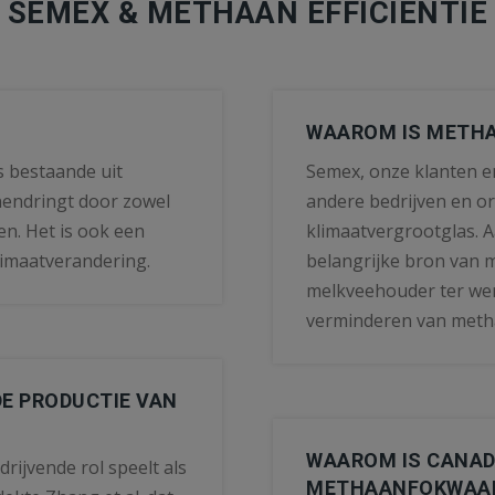
SEMEX & METHAAN EFFICIËNTIE
WAAROM IS METHA
s bestaande uit
Semex, onze klanten en
nendringt door zowel
andere bedrijven en or
en. Het is ook een
klimaatvergrootglas. 
limaatverandering.
belangrijke bron van 
melkveehouder ter wer
verminderen van meth
 DE PRODUCTIE VAN
WAAROM IS CANADA
rijvende rol speelt als
METHAANFOKWAAR