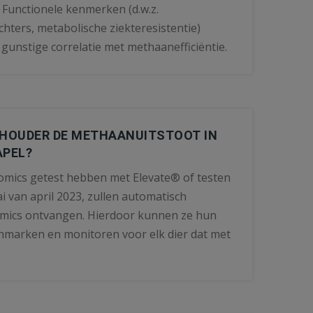
 Functionele kenmerken (d.w.z.
hters, metabolische ziekteresistentie)
unstige correlatie met methaanefficiëntie.
EHOUDER DE METHAANUITSTOOT IN
APEL?
omics getest hebben met Elevate® of testen
 van april 2023, zullen automatisch
mics ontvangen. Hierdoor kunnen ze hun
marken en monitoren voor elk dier dat met