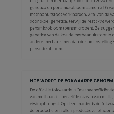
het gaat om methaanproductie. In 2020 ontd
genetica en pensmicrobioom samen 31% van 
methaanuitstoot verklaarden. 24% van de va
door (koe) genetica, terwijl de rest (7%) wer
pensmicrobioom (pensmicroben). Ze sugger
genetica van de koe de methaanuitstoot in d
andere mechanismen dan de samenstelling 
pensmicrobioom.
HOE WORDT DE FOKWAARDE GENOEM
De officiële fokwaarde is "methaanefficiëntie
van methaan bij hetzelfde niveau van melk-,
eiwitopbrengst. Op deze manier is de fokwa
de productie en zullen productieve, efficiën