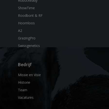
RobotReady
ShowTime
Roodbont & RF
Hoornloos
A2
GrazingPro
Swissgenetics
Bedrijf
Missie en Visie
Historie
Team
Vacatures