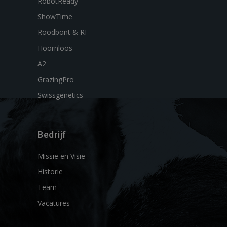
RobotReady
ShowTime
Roodbont & RF
Hoornloos
A2
GrazingPro
Swissgenetics
Bedrijf
Missie en Visie
Historie
Team
Vacatures