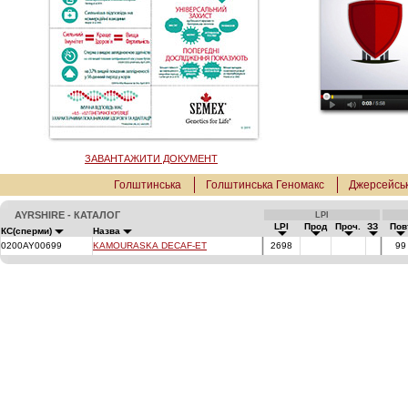
ЗАВАНТАЖИТИ ДОКУМЕНТ
Голштинська
Голштинська Геномакс
Джерсейсь
AYRSHIRE - КАТАЛОГ
LPI
LPI
Прод
Проч.
ЗЗ
По
КС(сперми)
Назва
0200AY00699
KAMOURASKA DECAF-ET
2698
9