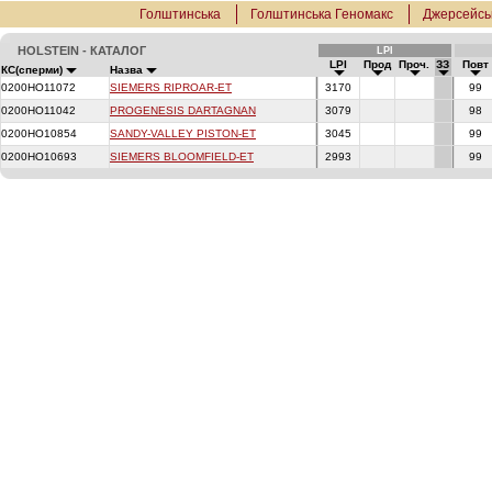
Голштинська
Голштинська Геномакс
Джерсейсь
HOLSTEIN - КАТАЛОГ
LPI
LPI
Прод
Проч.
ЗЗ
Повт
КС(сперми)
Назва
0200HO11072
SIEMERS RIPROAR-ET
3170
99
0200HO11042
PROGENESIS DARTAGNAN
3079
98
0200HO10854
SANDY-VALLEY PISTON-ET
3045
99
0200HO10693
SIEMERS BLOOMFIELD-ET
2993
99