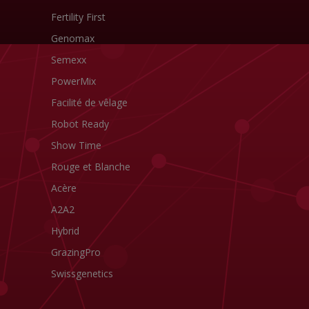
Fertility First
Genomax
Semexx
PowerMix
Facilité de vêlage
Robot Ready
Show Time
Rouge et Blanche
Acère
A2A2
Hybrid
GrazingPro
Swissgenetics