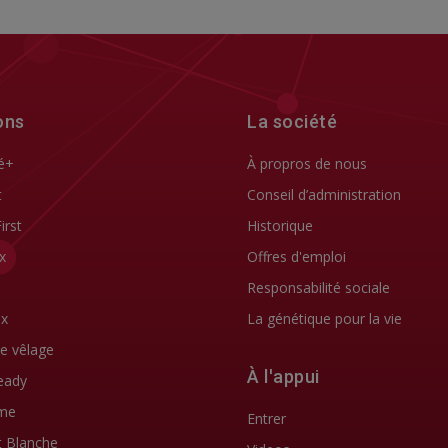
ons
La société
é+
À propros de nous
t
Conseil d’administration
First
Historique
x
Offres d'emploi
Responsabilité sociale
ix
La génétique pour la vie
de vêlage
À l'appui
eady
me
Entrer
t Blanche