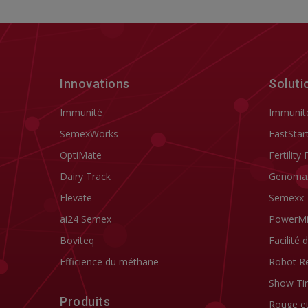
Innovations
Soluti
Immunité
Immunit
SemexWorks
FastStar
OptiMate
Fertility 
Dairy Track
Genoma
Elevate
Semexx
ai24 Semex
PowerM
Boviteq
Facilité 
Efficience du méthane
Robot R
Show Ti
Produits
Rouge e