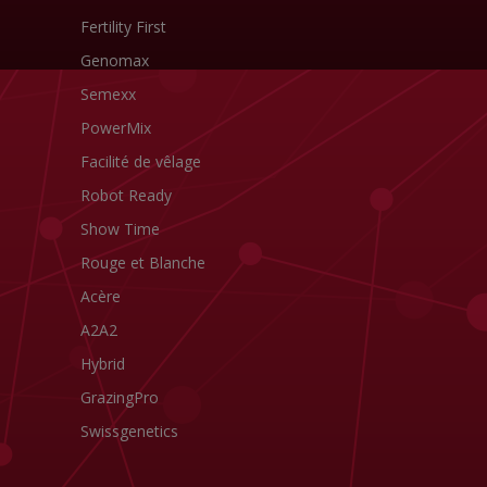
Fertility First
Genomax
Semexx
PowerMix
Facilité de vêlage
Robot Ready
Show Time
Rouge et Blanche
Acère
A2A2
Hybrid
GrazingPro
Swissgenetics