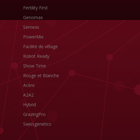
Fertility First
Genomax
Semexx
PowerMix
Facilité de vêlage
Robot Ready
Show Time
Rouge et Blanche
Acère
A2A2
Hybrid
GrazingPro
Swissgenetics