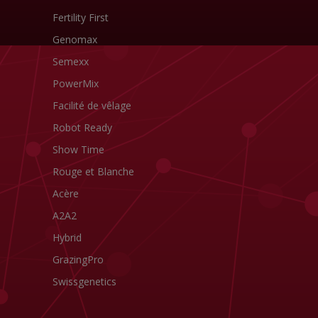
Fertility First
Genomax
Semexx
PowerMix
Facilité de vêlage
Robot Ready
Show Time
Rouge et Blanche
Acère
A2A2
Hybrid
GrazingPro
Swissgenetics