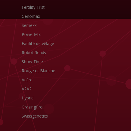
Fertility First
Genomax
Semexx
PowerMix
Facilité de vêlage
Robot Ready
Show Time
Rouge et Blanche
Acère
A2A2
Hybrid
GrazingPro
Swissgenetics