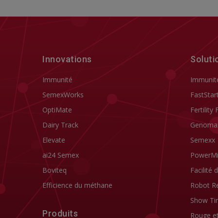
Innovations
Soluti
Immunité
Immunit
SemexWorks
FastStar
OptiMate
Fertility 
Dairy Track
Genoma
Elevate
Semexx
ai24 Semex
PowerM
Boviteq
Facilité 
Efficience du méthane
Robot R
Show Ti
Produits
Rouge e