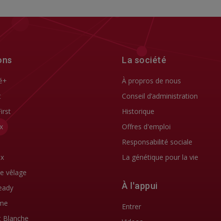
ons
La société
é+
À propros de nous
t
Conseil d’administration
First
Historique
x
Offres d'emploi
Responsabilité sociale
ix
La génétique pour la vie
de vêlage
À l'appui
eady
me
Entrer
t Blanche