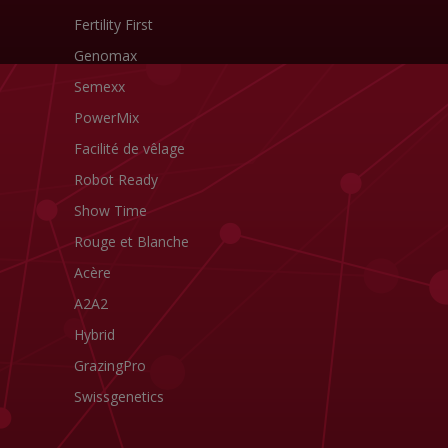
Fertility First
Genomax
Semexx
PowerMix
Facilité de vêlage
Robot Ready
Show Time
Rouge et Blanche
Acère
A2A2
Hybrid
GrazingPro
Swissgenetics