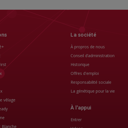
ons
La société
é+
À propros de nous
t
Conseil d’administration
First
Historique
x
Offres d'emploi
Responsabilité sociale
ix
La génétique pour la vie
de vêlage
À l'appui
eady
me
Entrer
t Blanche