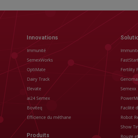
Innovations
Soluti
Immunité
Immunit
SemexWorks
FastStar
OptiMate
Fertility 
Dairy Track
Genoma
Elevate
Semexx
ai24 Semex
PowerM
Boviteq
Facilité 
Efficience du méthane
Robot R
Show Ti
Produits
Rouge e