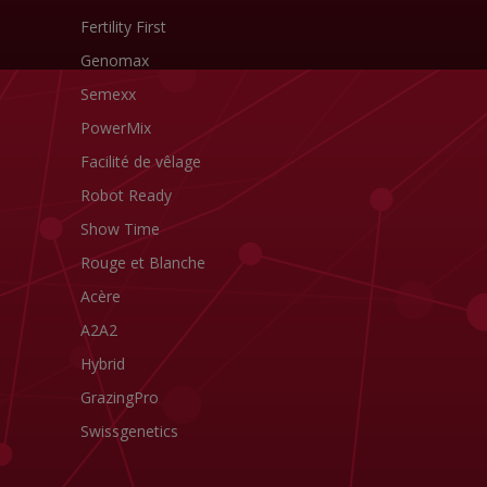
Fertility First
Genomax
Semexx
PowerMix
Facilité de vêlage
Robot Ready
Show Time
Rouge et Blanche
Acère
A2A2
Hybrid
GrazingPro
Swissgenetics