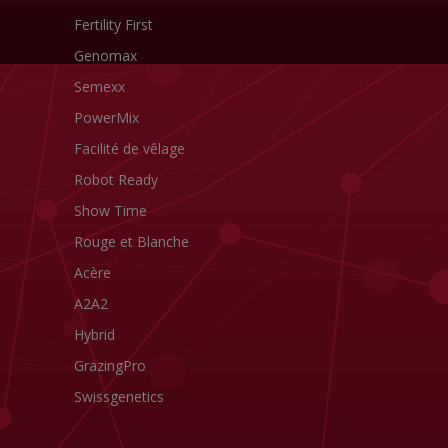
Fertility First
Genomax
Semexx
PowerMix
Facilité de vêlage
Robot Ready
Show Time
Rouge et Blanche
Acère
A2A2
Hybrid
GrazingPro
Swissgenetics