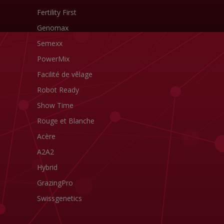
Fertility First
Genomax
Semexx
PowerMix
Facilité de vêlage
Robot Ready
Show Time
Rouge et Blanche
Acère
A2A2
Hybrid
GrazingPro
Swissgenetics