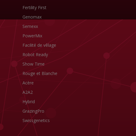
Fertility First
Genomax
Semexx
PowerMix
Facilité de vêlage
Robot Ready
Show Time
Rouge et Blanche
Acère
A2A2
Hybrid
GrazingPro
Swissgenetics