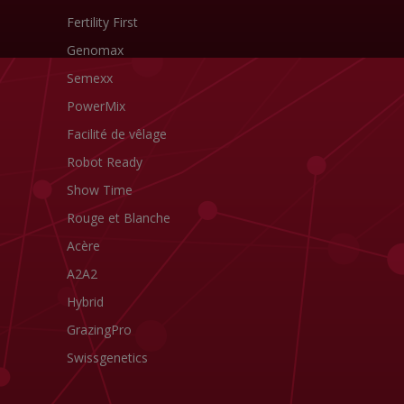
Fertility First
Genomax
Semexx
PowerMix
Facilité de vêlage
Robot Ready
Show Time
Rouge et Blanche
Acère
A2A2
Hybrid
GrazingPro
Swissgenetics