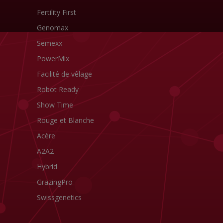
Fertility First
Genomax
Semexx
PowerMix
Facilité de vêlage
Robot Ready
Show Time
Rouge et Blanche
Acère
A2A2
Hybrid
GrazingPro
Swissgenetics