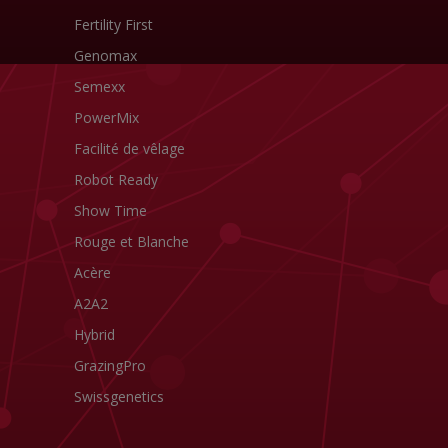
Fertility First
Genomax
Semexx
PowerMix
Facilité de vêlage
Robot Ready
Show Time
Rouge et Blanche
Acère
A2A2
Hybrid
GrazingPro
Swissgenetics