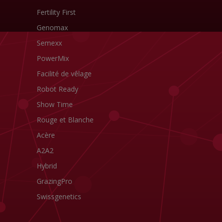
Fertility First
Genomax
Semexx
PowerMix
Facilité de vêlage
Robot Ready
Show Time
Rouge et Blanche
Acère
A2A2
Hybrid
GrazingPro
Swissgenetics