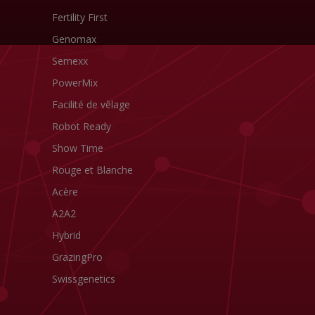
Fertility First
Genomax
Semexx
PowerMix
Facilité de vêlage
Robot Ready
Show Time
Rouge et Blanche
Acère
A2A2
Hybrid
GrazingPro
Swissgenetics