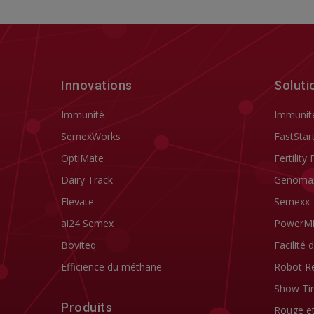
Innovations
Soluti
Immunité
Immunit
SemexWorks
FastStar
OptiMate
Fertility 
Dairy Track
Genoma
Elevate
Semexx
ai24 Semex
PowerM
Boviteq
Facilité 
Efficience du méthane
Robot R
Show Ti
Produits
Rouge e