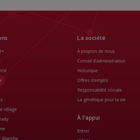
ons
La société
é+
À propros de nous
t
Conseil d’administration
First
Historique
x
Offres d'emploi
Responsabilité sociale
ix
La génétique pour la vie
de vêlage
À l'appui
eady
me
Entrer
t Blanche