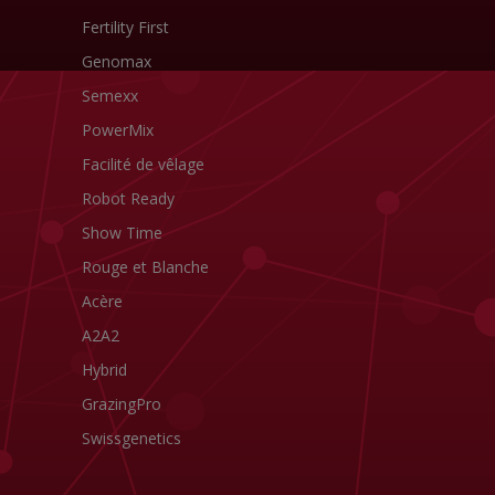
Fertility First
Genomax
Semexx
PowerMix
Facilité de vêlage
Robot Ready
Show Time
Rouge et Blanche
Acère
A2A2
Hybrid
GrazingPro
Swissgenetics