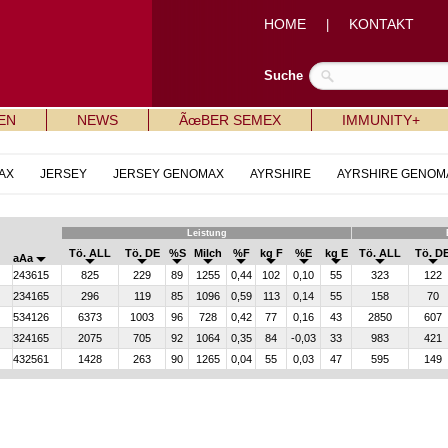
HOME
KONTAKT
|
Suche
EN
NEWS
ÃœBER SEMEX
IMMUNITY+
AX
JERSEY
JERSEY GENOMAX
AYRSHIRE
AYRSHIRE GENOM
Leistung
Tö. ALL
Tö. DE
%S
Milch
%F
kg F
%E
kg E
Tö. ALL
Tö. D
aAa
243615
825
229
89
1255
0,44
102
0,10
55
323
122
234165
296
119
85
1096
0,59
113
0,14
55
158
70
534126
6373
1003
96
728
0,42
77
0,16
43
2850
607
324165
2075
705
92
1064
0,35
84
-0,03
33
983
421
432561
1428
263
90
1265
0,04
55
0,03
47
595
149