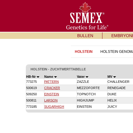
BULLEN
EMBRYON
HOLSTEIN
HOLSTEIN GENOM
HOLSTEIN - ZUCHTWERTTABELLE
HB-Nr
Name
Vater
MV
773275
PATTERN
ZAZZLE
CHALLENGER
500619
CRACKER
MEZZOFORTE
RENEGADE
509250
EINSTEIN
TOPNOTCH
DUKE
500811
LARSON
HIGHJUMP
HELIX
773185
SUGARHIGH
EINSTEIN
JUICY