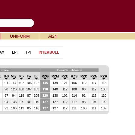
UNIFORM
AI24
AX
LPI
TPI
INTERBULL
Exterieur
Gesamtzuchtwerte
E
%S
Mty
Kö
Fu
Eu
RZG
RZM
RZE
RZS
RZD
RZN
RZR
91
114
102
106
122
145
139
121
106
112
117
113
90
120
108
107
103
138
140
112
108
86
112
108
97
94
119
87
105
129
130
102
114
91
116
110
94
133
97
101
110
127
127
112
117
93
104
102
93
106
113
85
116
127
127
112
111
100
111
109