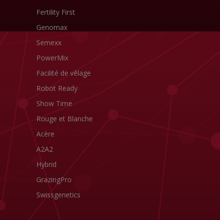
Fertility First
Genomax
Semexx
PowerMix
Facilité de vêlage
Robot Ready
Show Time
Rouge et Blanche
Acère
A2A2
Hybrid
GrazingPro
Swissgenetics