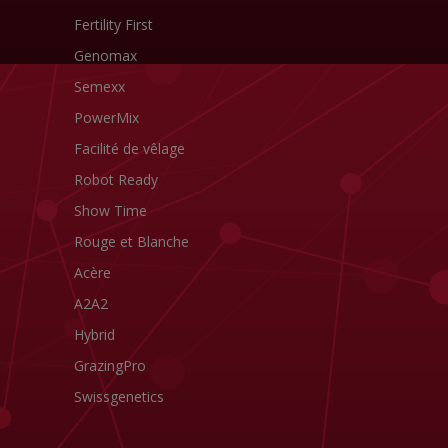
Fertility First
Genomax
Semexx
PowerMix
Facilité de vêlage
Robot Ready
Show Time
Rouge et Blanche
Acère
A2A2
Hybrid
GrazingPro
Swissgenetics