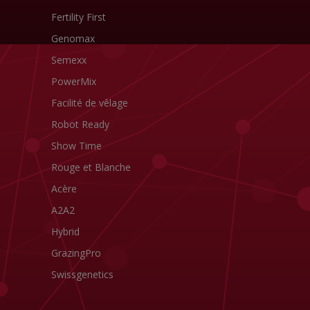
Fertility First
Genomax
Semexx
PowerMix
Facilité de vêlage
Robot Ready
Show Time
Rouge et Blanche
Acère
A2A2
Hybrid
GrazingPro
Swissgenetics