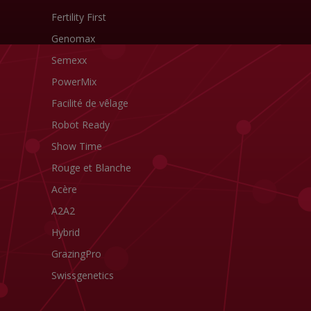
Fertility First
Genomax
Semexx
PowerMix
Facilité de vêlage
Robot Ready
Show Time
Rouge et Blanche
Acère
A2A2
Hybrid
GrazingPro
Swissgenetics