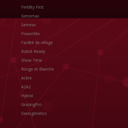
Fertility First
Genomax
Semexx
PowerMix
Facilité de vêlage
Robot Ready
Show Time
Rouge et Blanche
Acère
A2A2
Hybrid
GrazingPro
Swissgenetics