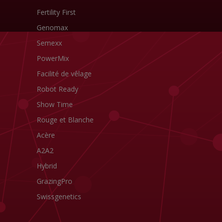
Fertility First
Genomax
Semexx
PowerMix
Facilité de vêlage
Robot Ready
Show Time
Rouge et Blanche
Acère
A2A2
Hybrid
GrazingPro
Swissgenetics