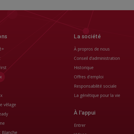
ons
La société
é+
À propros de nous
t
Conseil d’administration
First
Historique
x
Offres d'emploi
Responsabilité sociale
ix
La génétique pour la vie
de vêlage
À l'appui
eady
me
Entrer
t Blanche