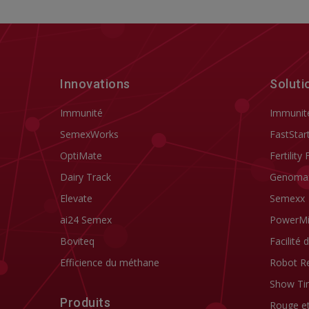
Innovations
Soluti
Immunité
Immunit
SemexWorks
FastStar
OptiMate
Fertility 
Dairy Track
Genoma
Elevate
Semexx
ai24 Semex
PowerM
Boviteq
Facilité 
Efficience du méthane
Robot R
Show Ti
Produits
Rouge e