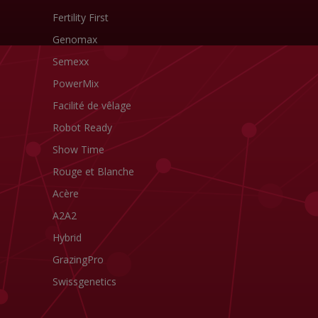
Fertility First
Genomax
Semexx
PowerMix
Facilité de vêlage
Robot Ready
Show Time
Rouge et Blanche
Acère
A2A2
Hybrid
GrazingPro
Swissgenetics