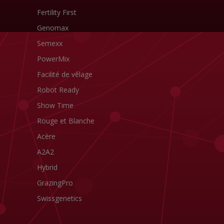
Fertility First
Genomax
Semexx
PowerMix
Facilité de vêlage
Robot Ready
Show Time
Rouge et Blanche
Acère
A2A2
Hybrid
GrazingPro
Swissgenetics