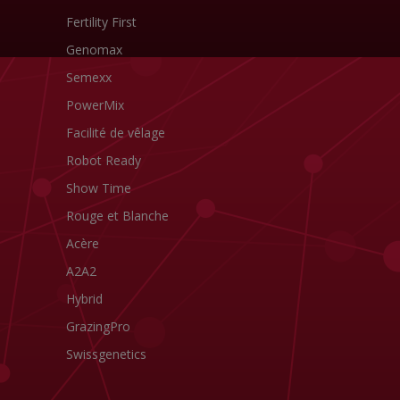
Fertility First
Genomax
Semexx
PowerMix
Facilité de vêlage
Robot Ready
Show Time
Rouge et Blanche
Acère
A2A2
Hybrid
GrazingPro
Swissgenetics