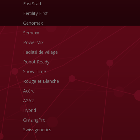
FastStart
Fertility First
Genomax
Semexx
PowerMix
Facilité de vêlage
Robot Ready
Show Time
Rouge et Blanche
Acère
A2A2
Hybrid
GrazingPro
Swissgenetics