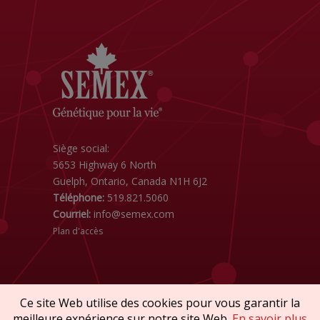
Siège social:
5653 Highway 6 North
Guelph, Ontario, Canada N1H 6J2
Téléphone:
519.821.5060
Courriel:
info@semex.com
Plan d'accès
Ce site Web utilise des cookies pour vous garantir la
meilleure expérience sur notre site Web.
En savoir plus