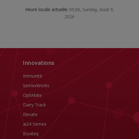
Heure locale actuelle:
05:06, Sunday, Août 9,
2026
Innovations
Immunité
SemexWorks
OptiMate
Dairy Track
Elevate
ai24 Semex
Boviteq