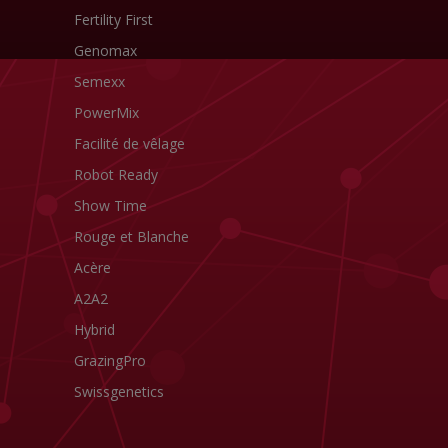
Fertility First
Genomax
Semexx
PowerMix
Facilité de vêlage
Robot Ready
Show Time
Rouge et Blanche
Acère
A2A2
Hybrid
GrazingPro
Swissgenetics