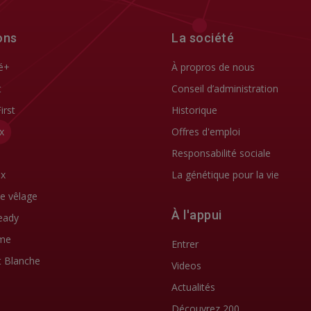
ons
La société
é+
À propros de nous
t
Conseil d’administration
First
Historique
x
Offres d'emploi
Responsabilité sociale
ix
La génétique pour la vie
de vêlage
À l'appui
eady
me
Entrer
t Blanche
Videos
Actualités
Découvrez 200