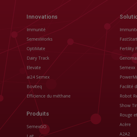
Innovations
Soluti
Immunité
Immunit
SemexWorks
FastStar
OptiMate
Fertility 
Dairy Track
Genoma
Elevate
Semexx
ai24 Semex
PowerM
Boviteq
Facilité 
Efficience du méthane
Robot R
Show Ti
Produits
Rouge e
Acère
SemexGO
A2A2
Lait