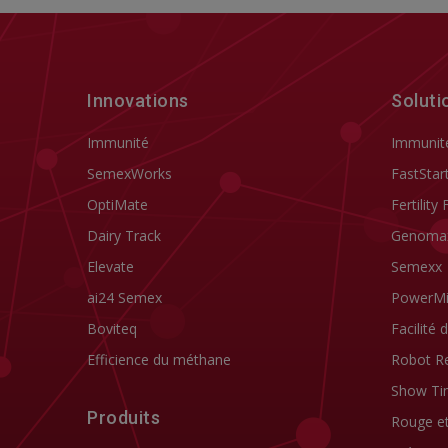
Innovations
Soluti
Immunité
Immunit
SemexWorks
FastStar
OptiMate
Fertility 
Dairy Track
Genoma
Elevate
Semexx
ai24 Semex
PowerM
Boviteq
Facilité 
Efficience du méthane
Robot R
Show Ti
Produits
Rouge e