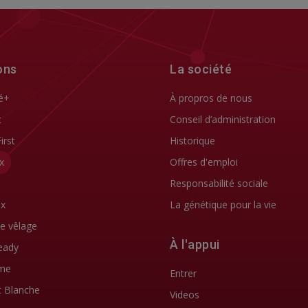
ons
La société
é+
À propros de nous
t
Conseil d’administration
First
Historique
x
Offres d'emploi
Responsabilité sociale
ix
La génétique pour la vie
de vêlage
À l'appui
eady
me
Entrer
t Blanche
Videos