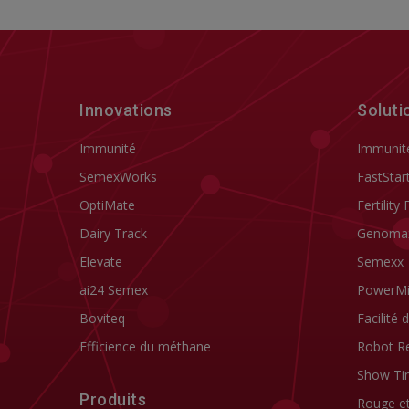
Innovations
Soluti
Immunité
Immunit
SemexWorks
FastStar
OptiMate
Fertility 
Dairy Track
Genoma
Elevate
Semexx
ai24 Semex
PowerM
Boviteq
Facilité 
Efficience du méthane
Robot R
Show Ti
Produits
Rouge e