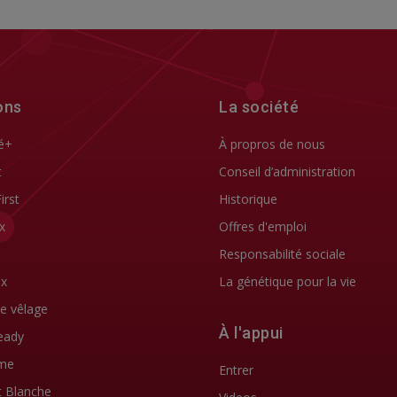
ons
La société
é+
À propros de nous
t
Conseil d’administration
First
Historique
x
Offres d'emploi
Responsabilité sociale
ix
La génétique pour la vie
de vêlage
À l'appui
eady
me
Entrer
t Blanche