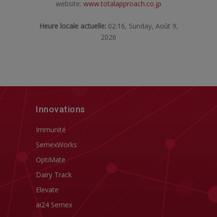
website:
www.totalapproach.co.jp
Heure locale actuelle:
02:16, Sunday, Août 9,
2026
Innovations
Immunité
SemexWorks
OptiMate
Dairy Track
Elevate
ai24 Semex