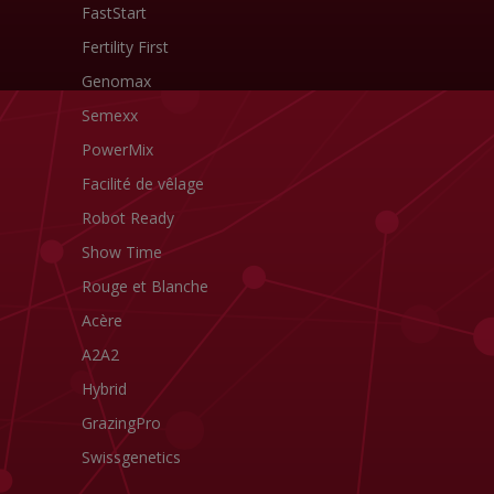
FastStart
Fertility First
Genomax
Semexx
PowerMix
Facilité de vêlage
Robot Ready
Show Time
Rouge et Blanche
Acère
A2A2
Hybrid
GrazingPro
Swissgenetics