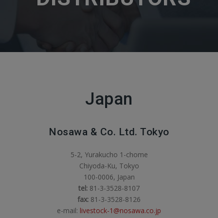
Japan
Nosawa & Co. Ltd. Tokyo
5-2, Yurakucho 1-chome
Chiyoda-Ku, Tokyo
100-0006, Japan
tel:
81-3-3528-8107
fax:
81-3-3528-8126
e-mail:
livestock-1@nosawa.co.jp