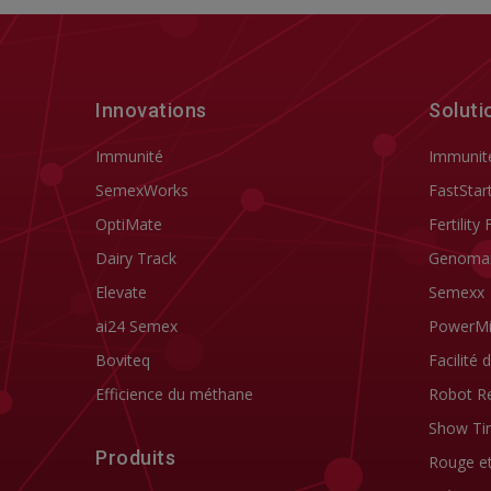
Innovations
Soluti
Immunité
Immunit
SemexWorks
FastStar
OptiMate
Fertility 
Dairy Track
Genoma
Elevate
Semexx
ai24 Semex
PowerM
Boviteq
Facilité 
Efficience du méthane
Robot R
Show Ti
Produits
Rouge e