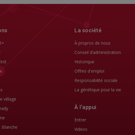
ons
La société
é+
À propros de nous
t
Conseil d’administration
First
Historique
x
Offres d'emploi
Responsabilité sociale
ix
La génétique pour la vie
de vêlage
À l'appui
eady
me
Entrer
t Blanche
Videos