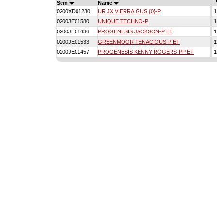
Sem
Name
0200XD01230
UR JX VIERRA GUS {0}-P
1
0200JE01580
UNIQUE TECHNO-P
1
0200JE01436
PROGENESIS JACKSON-P ET
1
0200JE01533
GREENMOOR TENACIOUS-P ET
1
0200JE01457
PROGENESIS KENNY ROGERS-PP ET
1