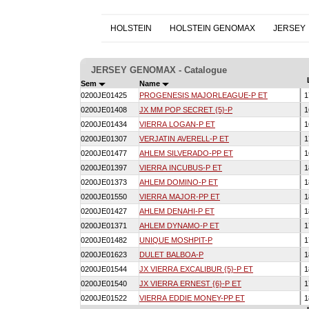
HOLSTEIN
HOLSTEIN GENOMAX
JERSEY
JERSEY GENOMAX - Catalogue
Sem
Name
0200JE01425
PROGENESIS MAJORLEAGUE-P ET
1
0200JE01408
JX MM POP SECRET {5}-P
1
0200JE01434
VIERRA LOGAN-P ET
1
0200JE01307
VERJATIN AVERELL-P ET
1
0200JE01477
AHLEM SILVERADO-PP ET
1
0200JE01397
VIERRA INCUBUS-P ET
1
0200JE01373
AHLEM DOMINO-P ET
1
0200JE01550
VIERRA MAJOR-PP ET
1
0200JE01427
AHLEM DENAHI-P ET
1
0200JE01371
AHLEM DYNAMO-P ET
1
0200JE01482
UNIQUE MOSHPIT-P
1
0200JE01623
DULET BALBOA-P
1
0200JE01544
JX VIERRA EXCALIBUR {5}-P ET
1
0200JE01540
JX VIERRA ERNEST {6}-P ET
1
0200JE01522
VIERRA EDDIE MONEY-PP ET
1